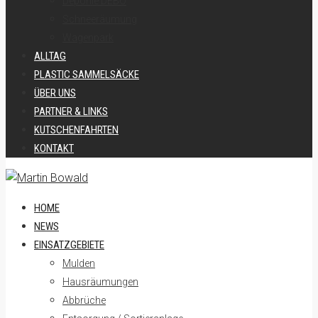
Deponie DEBO
Schneeräumung
Wagenpark
ALLTAG
PLASTIC SAMMELSÄCKE
ÜBER UNS
PARTNER & LINKS
KUTSCHENFAHRTEN
KONTAKT
HOME
NEWS
EINSATZGEBIETE
Mulden
Hausräumungen
Abbrüche