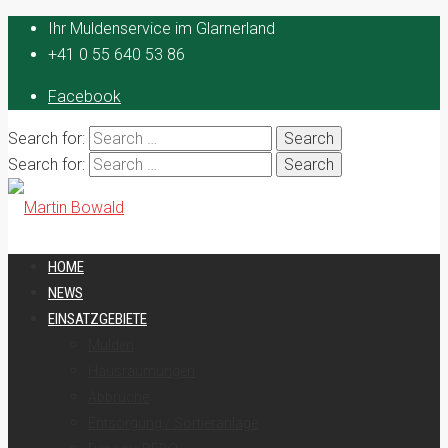
Ihr Muldenservice im Glarnerland
+41 0 55 640 53 86
Facebook
Search for:
Search for:
HOME
NEWS
EINSATZGEBIETE
Mulden
Hausräumungen
Abbrüche
Entsorgung / Sortieranlage