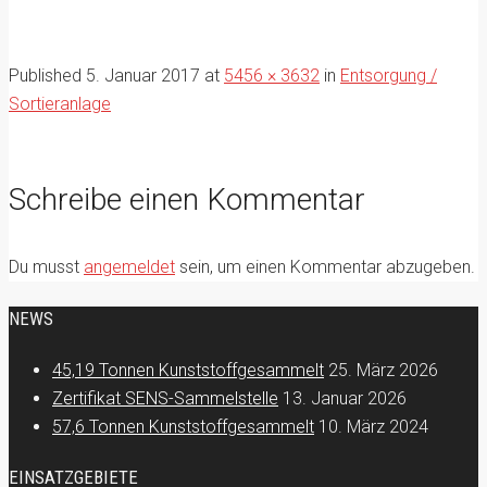
Published
5. Januar 2017
at
5456 × 3632
in
Entsorgung /
Sortieranlage
Schreibe einen Kommentar
Du musst
angemeldet
sein, um einen Kommentar abzugeben.
NEWS
45,19 Tonnen Kunststoffgesammelt
25. März 2026
Zertifikat SENS-Sammelstelle
13. Januar 2026
57,6 Tonnen Kunststoffgesammelt
10. März 2024
EINSATZGEBIETE