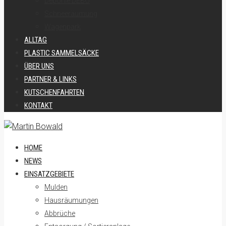
Deponie DEBO
Schneeräumung
Wagenpark
ALLTAG
PLASTIC SAMMELSÄCKE
ÜBER UNS
PARTNER & LINKS
KUTSCHENFAHRTEN
KONTAKT
HOME
NEWS
EINSATZGEBIETE
Mulden
Hausräumungen
Abbrüche