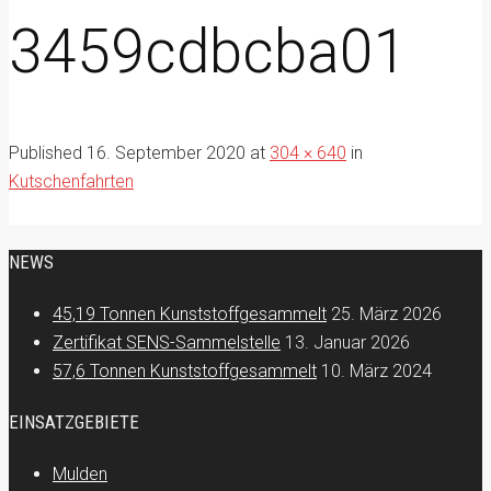
3459cdbcba01
Published
16. September 2020
at
304 × 640
in
Kutschenfahrten
NEWS
45,19 Tonnen Kunststoffgesammelt
25. März 2026
Zertifikat SENS-Sammelstelle
13. Januar 2026
57,6 Tonnen Kunststoffgesammelt
10. März 2024
EINSATZGEBIETE
Mulden