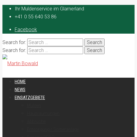
Ihr Muldenservice im Glarnerland
+41 0 55 640 53 86
Facebook
Search for:
Search for:
HOME
NEWS
EINSATZGEBIETE
Mulden
Hausräumungen
Abbrüche
Entsorgung / Sortieranlage