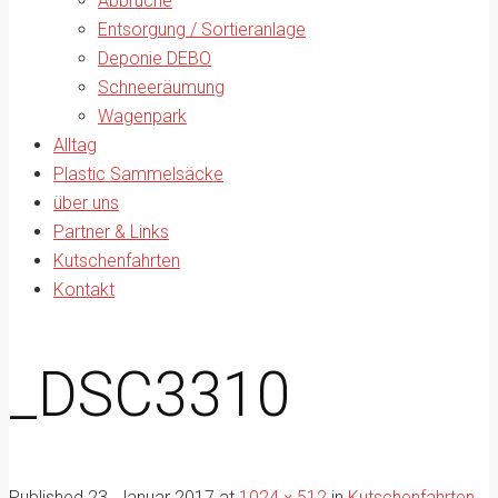
Abbrüche
Entsorgung / Sortieranlage
Deponie DEBO
Schneeräumung
Wagenpark
Alltag
Plastic Sammelsäcke
über uns
Partner & Links
Kutschenfahrten
Kontakt
_DSC3310
Published
23. Januar 2017
at
1024 × 512
in
Kutschenfahrten