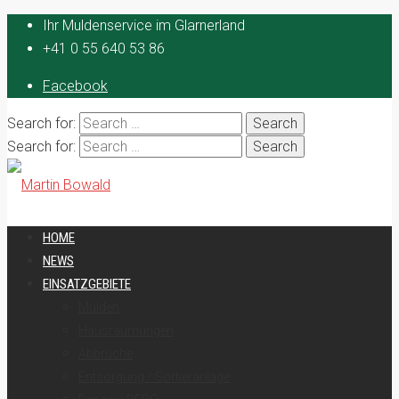
Ihr Muldenservice im Glarnerland
+41 0 55 640 53 86
Facebook
Search for:
Search for:
HOME
NEWS
EINSATZGEBIETE
Mulden
Hausräumungen
Abbrüche
Entsorgung / Sortieranlage