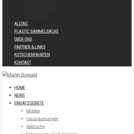
Deponie DEBO
Schneeräumung
Wagenpark
ALLTAG
PLASTIC SAMMELSÄCKE
ÜBER UNS
PARTNER & LINKS
KUTSCHENFAHRTEN
KONTAKT
HOME
NEWS
EINSATZGEBIETE
Mulden
Hausräumungen
Abbrüche