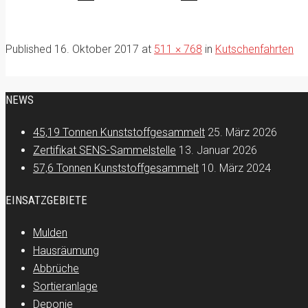
Published
16. Oktober 2017
at
511 × 768
in
Kutschenfahrten
NEWS
45,19 Tonnen Kunststoffgesammelt
25. März 2026
Zertifikat SENS-Sammelstelle
13. Januar 2026
57,6 Tonnen Kunststoffgesammelt
10. März 2024
EINSATZGEBIETE
Mulden
Hausräumung
Abbrüche
Sortieranlage
Deponie