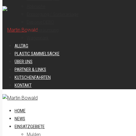
Abbrüche
Entsorgung / Sortieranlage
Deponie DEBO
Schneeräumung
Wagenpark
ALLTAG
PLASTIC SAMMELSÄCKE
ÜBER UNS
PARTNER & LINKS
KUTSCHENFAHRTEN
KONTAKT
HOME
NEWS
EINSATZGEBIETE
Mulden