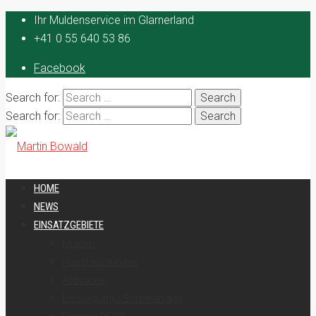
Ihr Muldenservice im Glarnerland
+41 0 55 640 53 86
Facebook
Search for:
Search for:
HOME
NEWS
EINSATZGEBIETE
Mulden
Hausräumungen
Abbrüche
Entsorgung / Sortieranlage