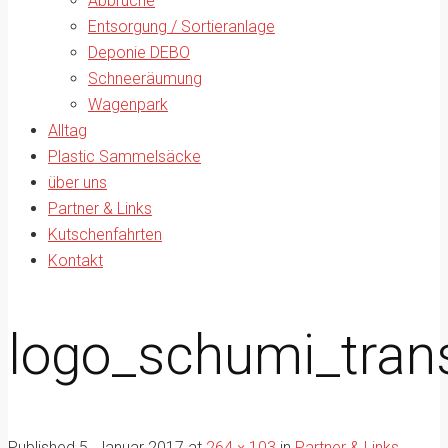
Abbrüche
Entsorgung / Sortieranlage
Deponie DEBO
Schneeräumung
Wagenpark
Alltag
Plastic Sammelsäcke
über uns
Partner & Links
Kutschenfahrten
Kontakt
logo_schumi_tran
Published
5. Januar 2017
at
264 × 103
in
Partner & Links