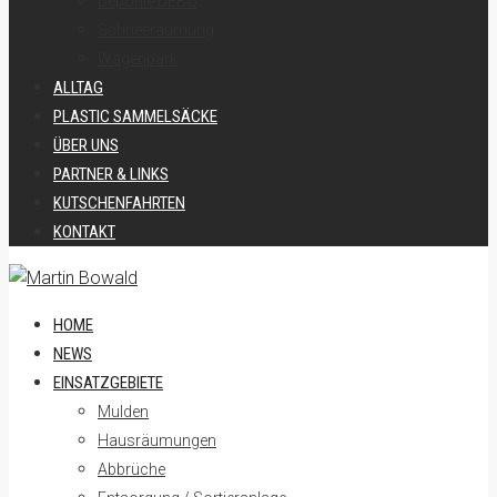
Deponie DEBO
Schneeräumung
Wagenpark
ALLTAG
PLASTIC SAMMELSÄCKE
ÜBER UNS
PARTNER & LINKS
KUTSCHENFAHRTEN
KONTAKT
HOME
NEWS
EINSATZGEBIETE
Mulden
Hausräumungen
Abbrüche