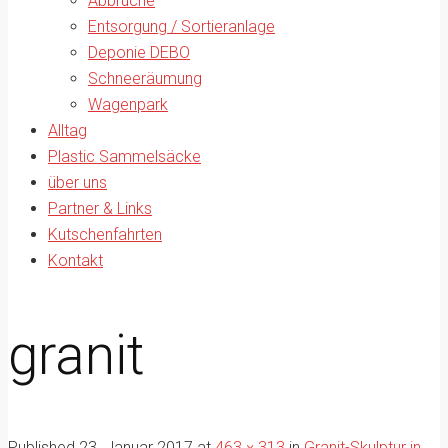
Abbrüche
Entsorgung / Sortieranlage
Deponie DEBO
Schneeräumung
Wagenpark
Alltag
Plastic Sammelsäcke
über uns
Partner & Links
Kutschenfahrten
Kontakt
granit
Published
23. Januar 2017
at
463 × 313
in
Granit-Skulptur in