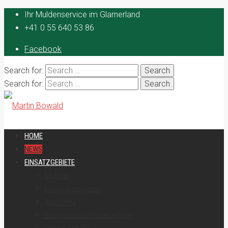
Ihr Muldenservice im Glarnerland
+41 0 55 640 53 86
Facebook
Search for:
Search for:
HOME
NEWS
EINSATZGEBIETE
Mulden
Hausräumungen
Abbrüche
Entsorgung / Sortieranlage