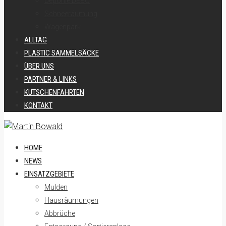
Deponie DEBO
Schneeräumung
Wagenpark
ALLTAG
PLASTIC SAMMELSÄCKE
ÜBER UNS
PARTNER & LINKS
KUTSCHENFAHRTEN
KONTAKT
HOME
NEWS
EINSATZGEBIETE
Mulden
Hausräumungen
Abbrüche