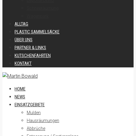
Deponie DEBO
Schneeräumung
Wagenpark
ALLTAG
PLASTIC SAMMELSÄCKE
ÜBER UNS
PARTNER & LINKS
KUTSCHENFAHRTEN
KONTAKT
HOME
NEWS
EINSATZGEBIETE
Mulden
Hausräumungen
Abbrüche