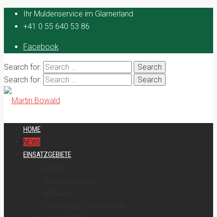
Ihr Muldenservice im Glarnerland
+41 0 55 640 53 86
Facebook
Search for:
Search for:
HOME
NEWS
EINSATZGEBIETE
Mulden
Hausräumungen
Abbrüche
Entsorgung / Sortieranlage