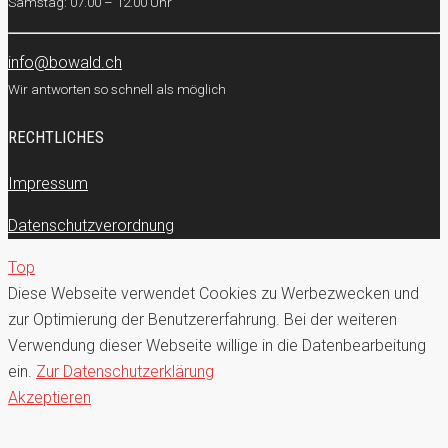
Samstag: 07.00 – 12.00 Uhr
info@bowald.ch
Wir antworten so schnell als möglich
RECHTLICHES
Impressum
Datenschutzverordnung
Top
Diese Webseite verwendet Cookies zu Werbezwecken und
zur Optimierung der Benutzererfahrung. Bei der weiteren
Verwendung dieser Webseite willige in die Datenbearbeitung
ein.
Zur Datenschutzerklärung
Akzeptieren