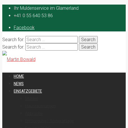
Ihr Muldenservice im Glarnerland
+41 0 55 640 53 86
Facebook
Search for:
Search for:
HOME
NEWS
EINSATZGEBIETE
Mulden
Hausräumungen
Abbrüche
Entsorgung / Sortieranlage