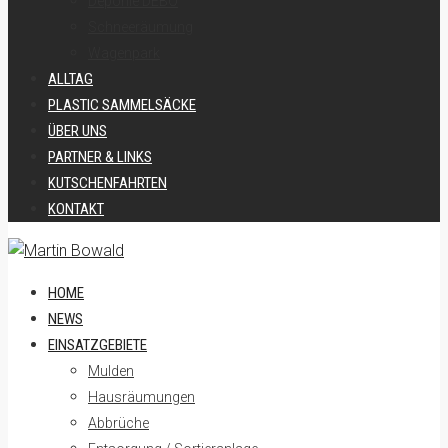
Deponie DEBO
Schneeräumung
Wagenpark
ALLTAG
PLASTIC SAMMELSÄCKE
ÜBER UNS
PARTNER & LINKS
KUTSCHENFAHRTEN
KONTAKT
HOME
NEWS
EINSATZGEBIETE
Mulden
Hausräumungen
Abbrüche