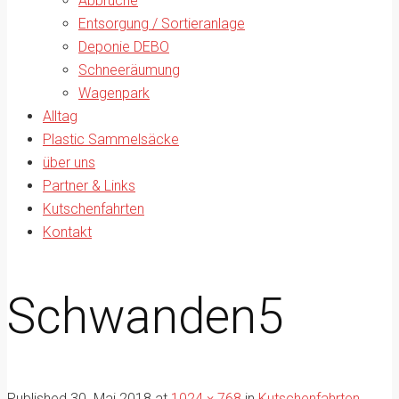
Abbrüche
Entsorgung / Sortieranlage
Deponie DEBO
Schneeräumung
Wagenpark
Alltag
Plastic Sammelsäcke
über uns
Partner & Links
Kutschenfahrten
Kontakt
Schwanden5
Published
30. Mai 2018
at
1024 × 768
in
Kutschenfahrten