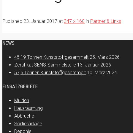
Published
23. Januar 2017
at
347 × 160
in
Partner & Links
NEWS
45,19 Tonnen Kunststoffgesammelt
25. März 2026
Zertifikat SENS-Sammelstelle
13. Januar 2026
57,6 Tonnen Kunststoffgesammelt
10. März 2024
EINSATZGEBIETE
Mulden
Hausräumung
Abbrüche
Sortieranlage
Deponie