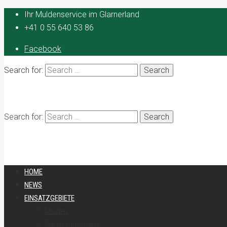
Ihr Muldenservice im Glarnerland
+41 0 55 640 53 86
Facebook
Search for:
Search for:
HOME
NEWS
EINSATZGEBIETE
Mulden
Hausräumungen