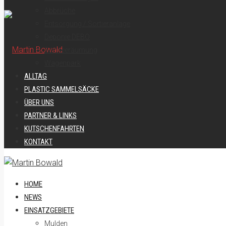
Abbrüche
Entsorgung / Sortieranlage
Deponie DEBO
Schneeräumung
Wagenpark
ALLTAG
PLASTIC SAMMELSÄCKE
ÜBER UNS
PARTNER & LINKS
KUTSCHENFAHRTEN
KONTAKT
HOME
NEWS
EINSATZGEBIETE
Mulden