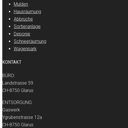
Mulden
Hausräumung
Abbrüche
Sortieranlage
Deponie
Schneeräumung
Wagenpark
KONTAKT
BÜRO:
Landstrasse 59
CH-8750 Glarus
ENTSORGUNG:
Gaswerk
Ygrubenstrasse 12a
CH-8750 Glarus