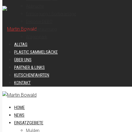
Abbrüche
Entsorgung / Sortieranlage
Deponie DEBO
Schneeräumung
Wagenpark
ALLTAG
PLASTIC SAMMELSÄCKE
ÜBER UNS
PARTNER & LINKS
KUTSCHENFAHRTEN
KONTAKT
HOME
NEWS
EINSATZGEBIETE
Mulden