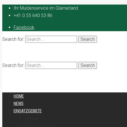
Ihr Muldenservice im Glarnerland
+41 0 55 640 53 86
Facebook
Search for:
Search for:
HOME
NEWS
EINSATZGEBIETE
Mulden
Hausräumungen