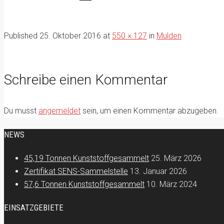
Published
25. Oktober 2016
at
550 × 127
in
Mulden
Schreibe einen Kommentar
Du musst
angemeldet
sein, um einen Kommentar abzugeben.
NEWS
45,19 Tonnen Kunststoffgesammelt
25. März 2026
Zertifikat SENS-Sammelstelle
13. Januar 2026
57,6 Tonnen Kunststoffgesammelt
10. März 2024
EINSATZGEBIETE