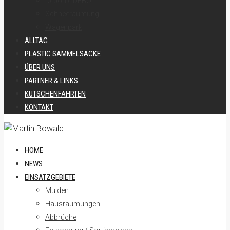
Deponie DEBO
Schneeräumung
Wagenpark
ALLTAG
PLASTIC SAMMELSÄCKE
ÜBER UNS
PARTNER & LINKS
KUTSCHENFAHRTEN
KONTAKT
HOME
NEWS
EINSATZGEBIETE
Mulden
Hausräumungen
Abbrüche