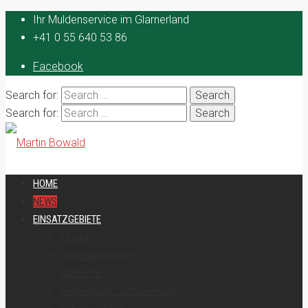
Ihr Muldenservice im Glarnerland
+41 0 55 640 53 86
Facebook
Search for:
Search for:
HOME
NEWS
EINSATZGEBIETE
Mulden
Hausräumungen
Abbrüche
Entsorgung / Sortieranlage