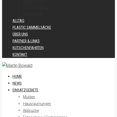
Deponie DEBO
Schneeräumung
Wagenpark
ALLTAG
PLASTIC SAMMELSÄCKE
ÜBER UNS
PARTNER & LINKS
KUTSCHENFAHRTEN
KONTAKT
HOME
NEWS
EINSATZGEBIETE
Mulden
Hausräumungen
Abbrüche