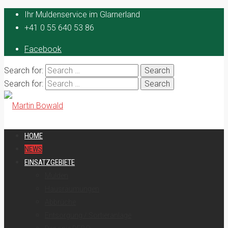
Ihr Muldenservice im Glarnerland
+41 0 55 640 53 86
Facebook
Search for:
Search for:
HOME
NEWS
EINSATZGEBIETE
Mulden
Hausräumungen
Abbrüche
Entsorgung / Sortieranlage