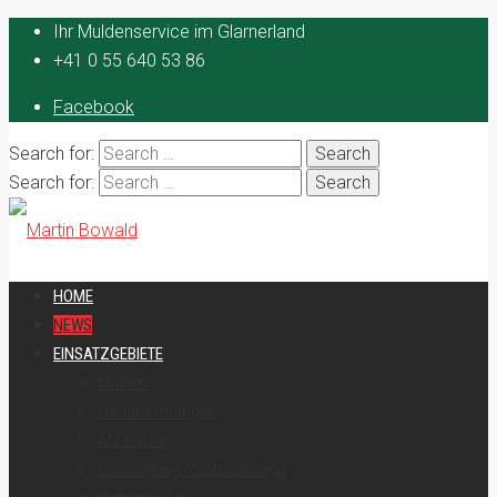
Ihr Muldenservice im Glarnerland
+41 0 55 640 53 86
Facebook
Search for:
Search for:
HOME
NEWS
EINSATZGEBIETE
Mulden
Hausräumungen
Abbrüche
Entsorgung / Sortieranlage