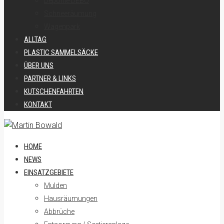
Deponie DEBO
Schneeräumung
Wagenpark
ALLTAG
PLASTIC SAMMELSÄCKE
ÜBER UNS
PARTNER & LINKS
KUTSCHENFAHRTEN
KONTAKT
HOME
NEWS
EINSATZGEBIETE
Mulden
Hausräumungen
Abbrüche