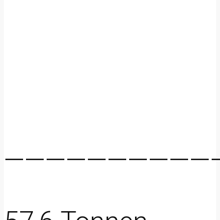
——————————