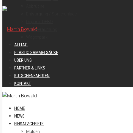
Abbrüche
Entsorgung / Sortieranlage
Deponie DEBO
Schneeräumung
Wagenpark
ALLTAG
PLASTIC SAMMELSÄCKE
ÜBER UNS
PARTNER & LINKS
KUTSCHENFAHRTEN
KONTAKT
HOME
NEWS
EINSATZGEBIETE
Mulden