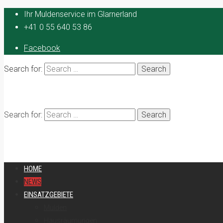
Ihr Muldenservice im Glarnerland
+41 0 55 640 53 86
Facebook
Search for:
Search for:
HOME
NEWS
EINSATZGEBIETE
Mulden
Hausräumungen