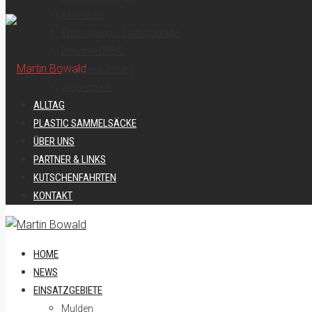
Abbrüche
Entsorgung / Sortieranlage
Deponie DEBO
Schneeräumung
Wagenpark
ALLTAG
PLASTIC SAMMELSÄCKE
ÜBER UNS
PARTNER & LINKS
KUTSCHENFAHRTEN
KONTAKT
HOME
NEWS
EINSATZGEBIETE
Mulden