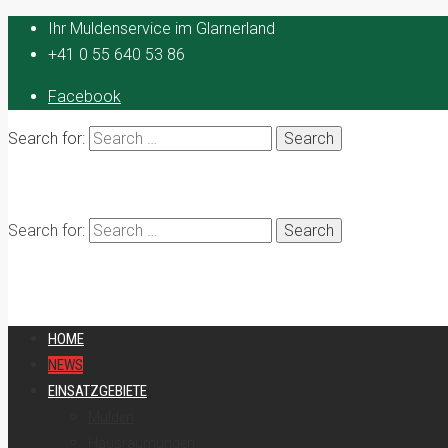
Ihr Muldenservice im Glarnerland
+41 0 55 640 53 86
Facebook
Search for:
Search for:
HOME
NEWS
EINSATZGEBIETE
Mulden
Hausräumungen